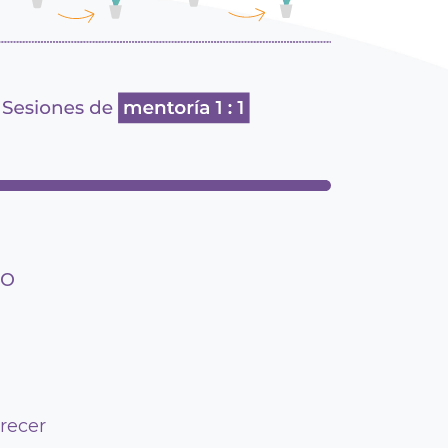
to
recer